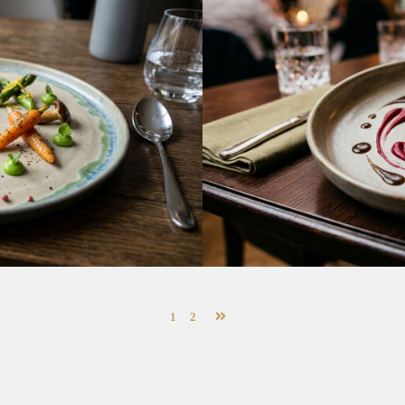
Chinese
ue purus non lacus
1
2