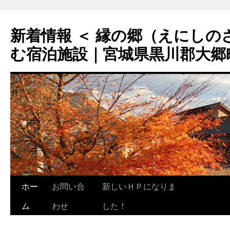
新着情報 ＜ 縁の郷（えにしのさ
む宿泊施設｜宮城県黒川郡大郷
ホー
お問い合
新しいＨＰになりま
ム
わせ
した！