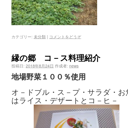
カテゴリー:
未分類
|
コメントをどうぞ
縁の郷 コ－ス料理紹介
投稿日:
2018年8月24日
作成者:
news
地場野菜１００％使用
オ－ドブル・ス－プ・サラダ・お
はライス・デザートとコ－ヒ－ 