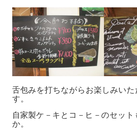
舌包みを打ちながらお楽しみいた
す。
自家製ケ－キとコ－ヒ－のセット
か。