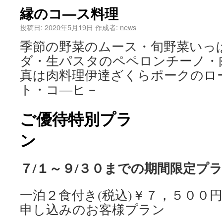
縁のコ―ス料理
投稿日:
2020年5月19日
作成者:
news
季節の野菜のムース・旬野菜いっ
ダ・生パスタのペペロンチーノ・肉
真は肉料理伊達ざくらポークのロ
ト・コ―ヒ－
ご優待特別プラ
７/１～９/３０までの期間限定プ
一泊２食付き(税込)￥７，５００
申し込みのお客様プラン