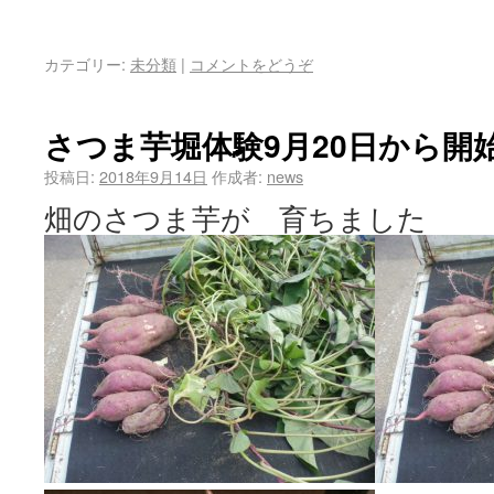
カテゴリー:
未分類
|
コメントをどうぞ
さつま芋堀体験9月20日から開
投稿日:
2018年9月14日
作成者:
news
畑のさつま芋が 育ちました