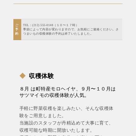
ご
TEL：(212) 555-0148（１０〜１７時）
予
季節によって内容が変わりますので、お気軽にご連絡ください。さ
約
つまいもの収穫体験の予約は終了いたしました。
◆
収穫体験
８月 は町特産モロヘイヤ、９月〜１０月は
サツマイモの収穫体験が人気。
手軽に野菜収穫を楽しみたい、そんな収穫体
験をご用意しました。
当施設のスタッフが丹精込めて大事に育て、
収穫可能な時期に開放いたします。